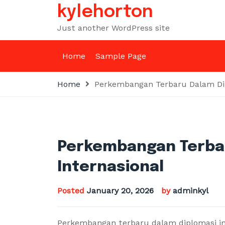
Skip
kylehorton
to
Just another WordPress site
content
Home
Sample Page
Home
Perkembangan Terbaru Dalam Dip
Perkembangan Terba
Internasional
Posted
January 20, 2026
by
adminkyl
Perkembangan terbaru dalam diplomasi i