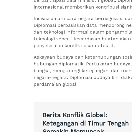
berpartisipasi dalam inisiatif global. Di
internasional memberikan kontribusi signif
Inovasi dalam cara negara bernegosiasi dan
Diplomasi berbasiskan data mendorong ne
dan teknologi informasi dalam pengambil
teknologi seperti kecerdasan buatan aka
penyelesaian konflik secara efektif.
Kekayaan budaya dan keterhubungan sosi
hubungan diplomatik. Pertukaran budaya,
bangsa, mengurangi ketegangan, dan memb
negara-negara. Diplomasi budaya kini dia
perdamaian global.
Post
Berita Konflik Global:
navigation
Ketegangan di Timur Tengah
Semakin Memuncak