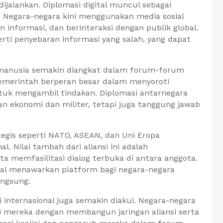
dijalankan. Diplomasi digital muncul sebagai
. Negara-negara kini menggunakan media sosial
nformasi, dan berinteraksi dengan publik global.
erti penyebaran informasi yang salah, yang dapat
si manusia semakin diangkat dalam forum-forum
-pemerintah berperan besar dalam menyoroti
tuk mengambil tindakan. Diplomasi antarnegara
an ekonomi dan militer, tetapi juga tanggung jawab
egis seperti NATO, ASEAN, dan Uni Eropa
. Nilai tambah dari aliansi ini adalah
a memfasilitasi dialog terbuka di antara anggota.
ional menawarkan platform bagi negara-negara
angsung.
 internasional juga semakin diakui. Negara-negara
i mereka dengan membangun jaringan aliansi serta