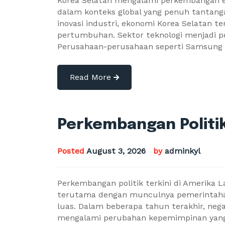
Korea Selatan mengalami perkembangan ek
dalam konteks global yang penuh tantang
inovasi industri, ekonomi Korea Selatan 
pertumbuhan. Sektor teknologi menjadi
Perusahaan-perusahaan seperti Samsung 
Read More
Perkembangan Politik 
Posted
August 3, 2026
by
adminkyl
Perkembangan politik terkini di Amerika L
terutama dengan munculnya pemerintaha
luas. Dalam beberapa tahun terakhir, negar
mengalami perubahan kepemimpinan yang 