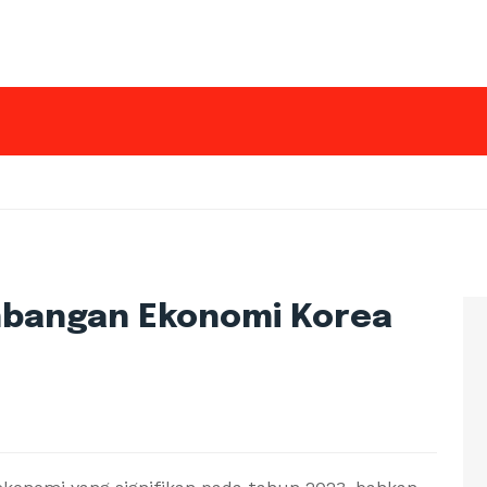
embangan Ekonomi Korea