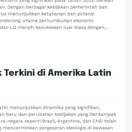
onomi yang signifikan pada tahun 2023, bahkan
an. Dengan berbagai kebijakan pemerintah dan
terus menunjukkan ketahanan dan potensi
 pendorong utama pertumbuhan ekonomi.
dan LG meraih kesuksesan luar biasa dengan…
Terkini di Amerika Latin
atin menunjukkan dinamika yang signifikan,
n baru dan perubahan kebijakan yang berdampak
a-negara seperti Brasil, Argentina, dan Chili telah
mencerminkan pergeseran ideologis di kawasan