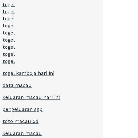
togel
togel
togel
togel
togel
togel
togel
togel
togel
togel kamboja hari ini
data macau
keluaran macau hari ini
pengeluaran sgp
toto macau 5d
keluaran macau