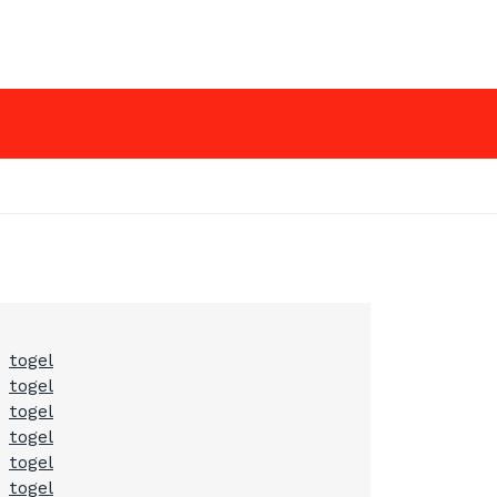
togel
togel
togel
togel
togel
togel