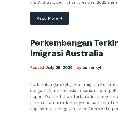
ini. Di Brasil, pemilihan presiden 2022 m
Read More
Perkembangan Terkin
Imigrasi Australia
Posted
July 29, 2026
by
adminkyl
Perkembangan kebijakan imigrasi Australi
dengan dinamika sosial, ekonomi, dan polit
negeri. Dalam tahun terbaru ini, pemerin
pembaruan untuk menyesuaikan kebutuhan
bagi semua penggugat visa. Salah satu p