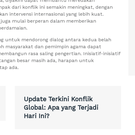
na, diyakini dapat membantu meredakan
pak dari konflik ini semakin meningkat, dengan
 intervensi internasional yang lebih kuat.
 juga mulai berperan dalam memberikan
perdamaian.
ing untuk mendorong dialog antara kedua belah
okoh masyarakat dan pemimpin agama dapat
ngun rasa saling pengertian. Inisiatif-inisiatif
tangan besar masih ada, harapan untuk
tap ada.
Update Terkini Konflik
Global: Apa yang Terjadi
Hari Ini?