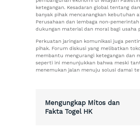
pembangunan ekonomi di wilayah Palesti
ketegangan. Kesadaran global tentang dam
banyak pihak mencanangkan kebutuhan akan
Perusahaan dan lembaga non-pemerintah
dukungan material dan moral bagi usaha 
Perkuatan jaringan komunikasi juga pent
pihak. Forum diskusi yang melibatkan t
membantu mengurangi ketegangan dan memba
seperti ini menunjukkan bahwa meski tan
menemukan jalan menuju solusi damai te
Post
Mengungkap Mitos dan
navigation
Fakta Togel HK