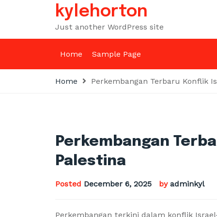
Skip
kylehorton
to
Just another WordPress site
content
Home
Sample Page
Home
Perkembangan Terbaru Konflik Is
Perkembangan Terbaru
Palestina
Posted
December 6, 2025
by
adminkyl
Perkembangan terkini dalam konflik Isra