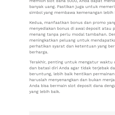
memilih slot dana 5000, Anda dapat men
banyak uang. Pastikan juga untuk memer
simbol yang membawa kemenangan lebih 
Kedua, manfaatkan bonus dan promo yang d
menyediakan bonus di awal deposit atau 
menang tanpa perlu modal tambahan. Deng
meningkatkan peluang untuk mendapatkan
perhatikan syarat dan ketentuan yang be
berharga.
Terakhir, penting untuk mengatur waktu
dan batasi diri Anda agar tidak terjebak 
beruntung, lebih baik hentikan permainan
haruslah menyenangkan dan bukan menjadi 
Anda bisa bermain slot deposit dana deng
yang lebih baik.