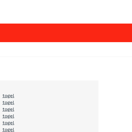
togel
togel
togel
togel
togel
togel