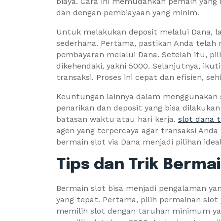
biaya. Cara ini memudahkan pemain yang i
dan dengan pembiayaan yang minim.
Untuk melakukan deposit melalui Dana, la
sederhana. Pertama, pastikan Anda telah
pembayaran melalui Dana. Setelah itu, pi
dikehendaki, yakni 5000. Selanjutnya, iku
transaksi. Proses ini cepat dan efisien, s
Keuntungan lainnya dalam menggunakan s
penarikan dan deposit yang bisa dilakukan
batasan waktu atau hari kerja.
slot dana 
agen yang terpercaya agar transaksi An
bermain slot via Dana menjadi pilihan ide
Tips dan Trik Bermai
Bermain slot bisa menjadi pengalaman yan
yang tepat. Pertama, pilih permainan slo
memilih slot dengan taruhan minimum y