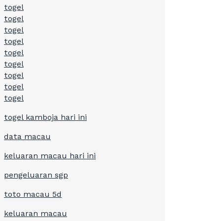
togel
togel
togel
togel
togel
togel
togel
togel
togel
togel kamboja hari ini
data macau
keluaran macau hari ini
pengeluaran sgp
toto macau 5d
keluaran macau