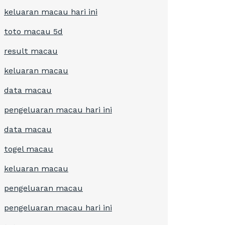
keluaran macau hari ini
toto macau 5d
result macau
keluaran macau
data macau
pengeluaran macau hari ini
data macau
togel macau
keluaran macau
pengeluaran macau
pengeluaran macau hari ini