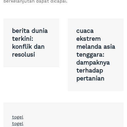
berkelanjutan dapat dicapai.
Post
berita dunia
cuaca
navigation
terkini:
ekstrem
konflik dan
melanda asia
resolusi
tenggara:
dampaknya
terhadap
pertanian
togel
togel